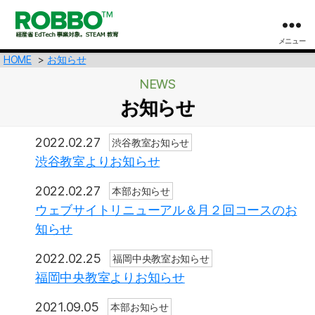
メニュー
【プ
HOME
ロ
お知らせ
グ
NEWS
ラ
お知らせ
ミ
ン
グ
2022.02.27
渋谷教室お知らせ
X
渋谷教室よりお知らせ
英
語】
2022.02.27
本部お知らせ
ロ
ウェブサイトリニューアル＆月２回コースのお
ボ
知らせ
ッ
ト
2022.02.25
福岡中央教室お知らせ
教
室
福岡中央教室よりお知らせ
の
2021.09.05
ROBBO
本部お知らせ