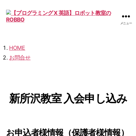
メニュー
【プ
ロ
グ
ラ
HOME
ミ
お問合せ
ン
グ
X
英
語】
ロ
新所沢教室 入会申し込み
ボ
ッ
ト
教
室
お申込者様情報（保護者様情報）
の