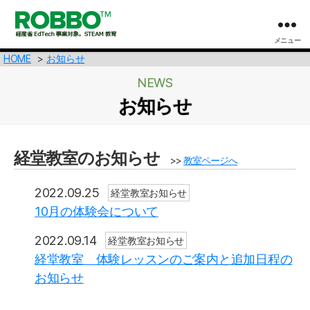
メニュー
【プ
HOME
ロ
お知らせ
グ
NEWS
ラ
お知らせ
ミ
ン
グ
X
経堂教室のお知らせ
>>
教室ページへ
英
語】
2022.09.25
経堂教室お知らせ
ロ
10月の体験会について
ボ
ッ
2022.09.14
経堂教室お知らせ
ト
教
経堂教室 体験レッスンのご案内と追加日程の
室
お知らせ
の
ROBBO