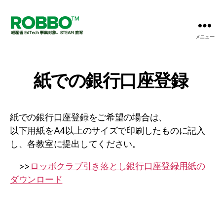
メニュー
【プ
ロ
グ
ラ
紙での銀行口座登録
ミ
ン
グ
X
紙での銀行口座登録をご希望の場合は、
英
以下用紙をA4以上のサイズで印刷したものに記入
語】
し、各教室に提出してください。
ロ
ボ
>>
ロッボクラブ引き落とし銀行口座登録用紙の
ッ
ダウンロード
ト
教
室
の