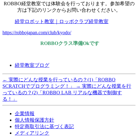
ROBBO経堂教室では体験会を行っております。参加希望の
方は下記のリンクからお問い合わせください。
経堂ロボット教室｜ロッボクラブ経堂教室
https://robbojapan.com/club/kyodo/
ROBBOクラス準備Okです
経堂教室ブログ
←
実際にどんな授業を行っているの？(1)「ROBBO
SCRATCHでプログラミング！」
→
実際にどんな授業を行
っているの？(2)「ROBBO LAB リアルな機器で制御す
る！」
企業情報
個人情報保護方針
特定商取引法に基づく表記
メディアリンク