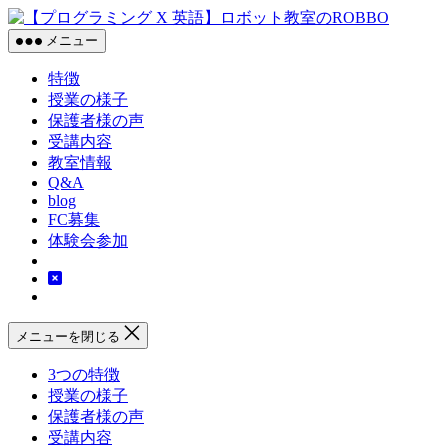
コ
【プ
ン
ロ
メニュー
テ
グ
特徴
ン
ラ
授業の様子
ツ
ミ
保護者様の声
へ
ン
受講内容
ス
グ
教室情報
X
キ
英
Q&A
ッ
blog
語】
プ
FC募集
ロ
体験会参加
ボ
ッ
ト
教
室
メニューを閉じる
の
ROBBO
3つの特徴
授業の様子
保護者様の声
受講内容