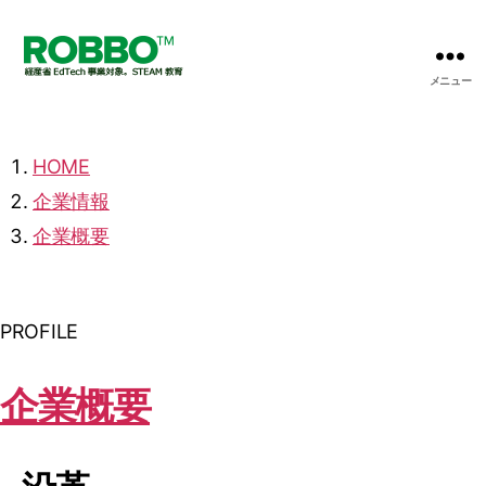
メニュー
【プ
ロ
グ
ラ
HOME
ミ
企業情報
ン
グ
企業概要
X
英
語】
ロ
PROFILE
ボ
ッ
企業概要
ト
教
室
の