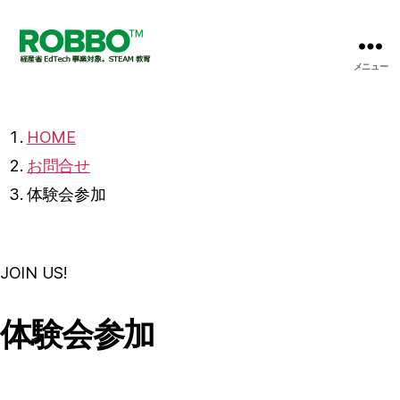
メニュー
【プ
ロ
グ
ラ
HOME
ミ
お問合せ
ン
グ
体験会参加
X
英
語】
ロ
JOIN US!
ボ
ッ
体験会参加
ト
教
室
の