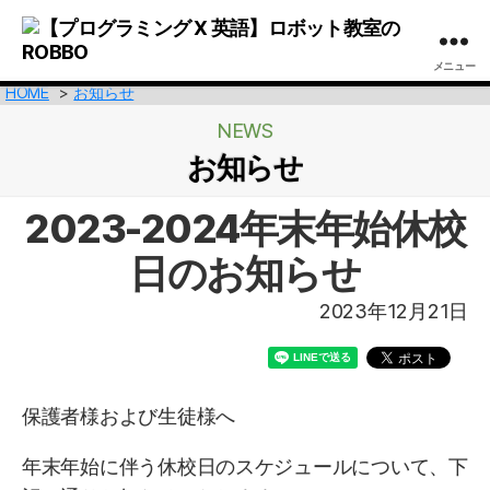
メニュー
【プ
HOME
お知らせ
ロ
グ
NEWS
ラ
お知らせ
ミ
ン
2023-2024年末年始休校
グ
X
日のお知らせ
英
語】
2023年12月21日
ロ
ボ
ッ
ト
教
保護者様および生徒様へ
室
の
年末年始に伴う休校日のスケジュールについて、下
ROBBO