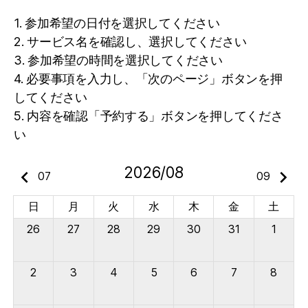
1. 参加希望の日付を選択してください
2. サービス名を確認し、選択してください
3. 参加希望の時間を選択してください
4. 必要事項を入力し、「次のページ」ボタンを押
してください
5. 内容を確認「予約する」ボタンを押してくださ
い
2026/08
keyboard_arrow_left
keyboard_arrow_right
07
09
日
月
火
水
木
金
土
26
27
28
29
30
31
1
2
3
4
5
6
7
8