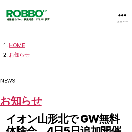
メニュー
【プ
ロ
グ
ラ
HOME
ミ
お知らせ
ン
グ
X
英
NEWS
語】
ロ
ボ
お知らせ
ッ
ト
教
イオン山形北で GW無料
室
体験会 4日5日追加開催
の