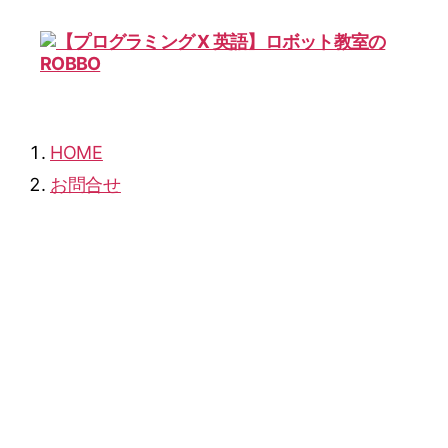
【プ
ロ
グ
ラ
HOME
ミ
お問合せ
ン
グ
X
英
語】
ロ
ボ
ッ
ト
教
室
の