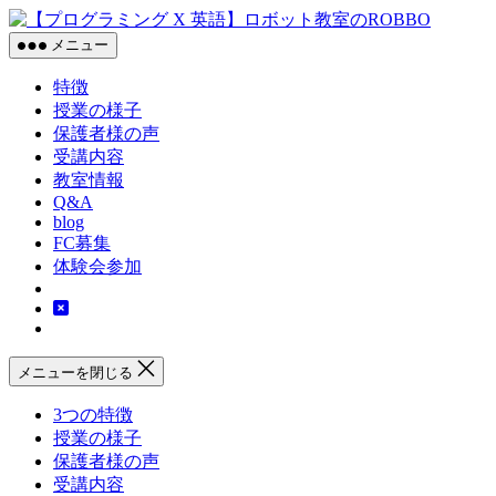
コ
【プ
ン
ロ
メニュー
テ
グ
特徴
ン
ラ
授業の様子
ツ
ミ
保護者様の声
へ
ン
受講内容
ス
グ
教室情報
X
キ
英
Q&A
ッ
blog
語】
プ
FC募集
ロ
体験会参加
ボ
ッ
ト
教
室
メニューを閉じる
の
ROBBO
3つの特徴
授業の様子
保護者様の声
受講内容