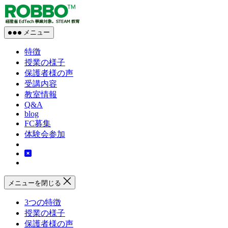
コ
【プ
ン
ロ
テ
グ
メニュー
ン
ラ
ツ
ミ
特徴
へ
ン
授業の様子
ス
グ
保護者様の声
X
キ
受講内容
英
ッ
教室情報
語】
プ
Q&A
blog
ロ
FC募集
ボ
体験会参加
ッ
ト
教
室
の
メニューを閉じる
ROBBO
3つの特徴
授業の様子
保護者様の声