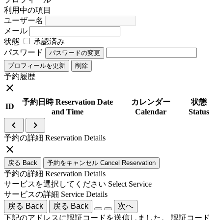
利用中の項目
ユーザー名
メール
状態
承認済み
パスワード
パスワードの変更
プロフィールを更新
削除
予約履歴
close
予約日時 Reservation Date
カレンダー
状態
ID
and Time
Calendar
Status
navigate_before
navigate_next
予約の詳細 Reservation Details
close
戻る Back
予約をキャンセル Cancel Reservation
予約の詳細 Reservation Details
サービスを選択してください Select Service
サービスの詳細 Service Details
戻る Back
戻る Back
次へ
下記のアドレスに認証コードを送信しました。
認証コード