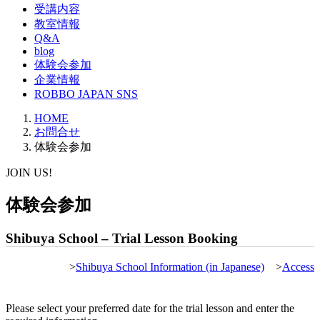
受講内容
教室情報
Q&A
blog
体験会参加
企業情報
ROBBO JAPAN SNS
HOME
お問合せ
体験会参加
JOIN US!
体験会参加
Shibuya School – Trial Lesson Booking
>
Shibuya School Information (in Japanese)
>
Access
Please select your preferred date for the trial lesson and enter the