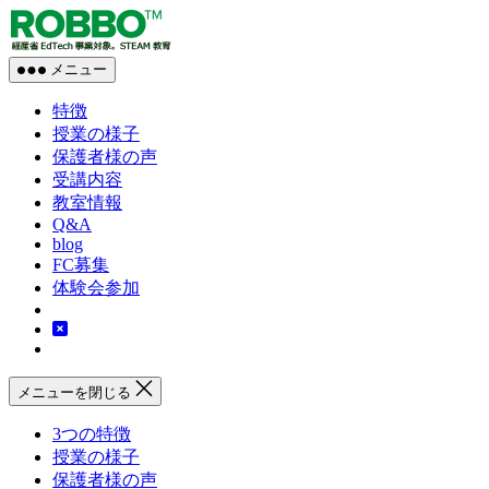
コ
【プ
ン
ロ
テ
グ
メニュー
ン
ラ
ツ
ミ
特徴
へ
ン
授業の様子
ス
グ
保護者様の声
X
キ
受講内容
英
ッ
教室情報
語】
プ
Q&A
blog
ロ
FC募集
ボ
体験会参加
ッ
ト
教
室
の
メニューを閉じる
ROBBO
3つの特徴
授業の様子
保護者様の声